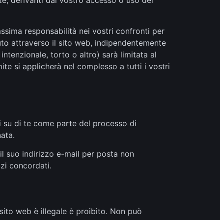
te, derivanti dal vostro accesso o uso del
assima responsabilità nei vostri confronti per
duto attraverso il sito web, indipendentemente
ntenzionale, torto o altro) sarà limitata al
ite si applicherà nel complesso a tutti i vostri
ni su di te come parte del processo di
nata.
il suo indirizzo e-mail per posta non
izi concordati.
 sito web è illegale è proibito. Non può