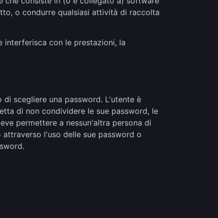
ale che consiste in (o è collegato a) software
tto, o condurre qualsiasi attività di raccolta
interferisca con le prestazioni, la
o di scegliere una password. L'utente è
etta di non condividere le sue password, le
 deve permettere a nessun'altra persona di
o attraverso l'uso delle sue password o
ssword.