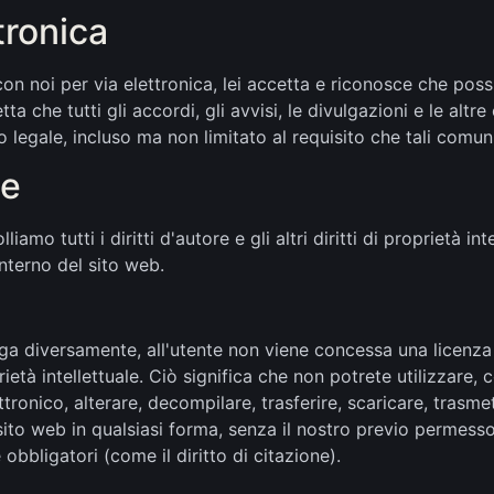
tronica
n noi per via elettronica, lei accetta e riconosce che pos
ta che tutti gli accordi, gli avvisi, le divulgazioni e le alt
o legale, incluso ma non limitato al requisito che tali comu
le
amo tutti i diritti d'autore e gli altri diritti di proprietà in
'interno del sito web.
diversamente, all'utente non viene concessa una licenza o qu
prietà intellettuale. Ciò significa che non potrete utilizzare,
ttronico, alterare, decompilare, trasferire, scaricare, tras
ito web in qualsiasi forma, senza il nostro previo permesso s
obbligatori (come il diritto di citazione).